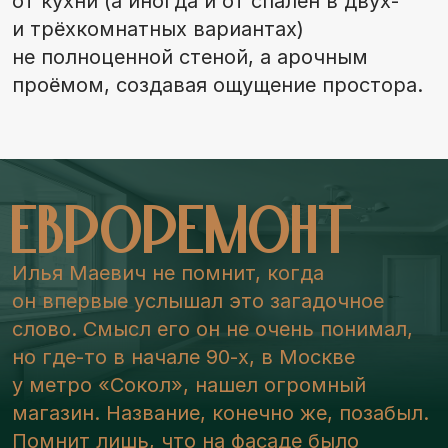
от кухни (а иногда и от спален в двух-
и трёхкомнатных вариантах)
не полноценной стеной, а арочным
проёмом, создавая ощущение простора.
Ев­ро­ре­монт
Илья Маевич не помнит, когда
он впервые услышал это загадочное
слово. Смысл его он не очень понимал,
но где-то в начале 90-х, в Москве
у метро «Сокол», нашел огромный
магазин. Название, конечно же, позабыл.
Помнит лишь, что на фасаде было